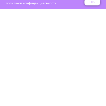
ОК
политикой конфиденциальности.
О нас
Состав ПО
Кейсы
Отзывы
Санкт-Петербург, Средний пр. В.О., д. 65, оф. 24
sales@compas.ru
+7 (812) 327 74 28
market@compas.ru
+7 (812) 665 68 89
4© Все права защищены.